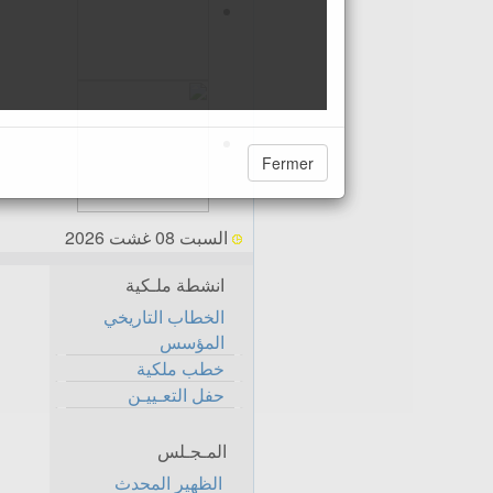
Fermer
السبت 08 غشت 2026
انشطة ملـكية
الخطاب التاريخي
المؤسس
خطب ملكية
حفل التعـييـن
المـجـلس
الظهير المحدث